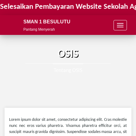
elesaikan Pembayaran Website Sekolah Ag
SMAN 1 BESULUTU
T
Pantang Menyerah
o
g
g
l
OSIS
e
n
a
Tentang OSIS
v
i
g
a
t
i
o
n
Lorem ipsum dolor sit amet, consectetur adipiscing elit. Cras molestie
nunc nec eros varius pharetra. Vivamus pharetra efficitur orci, at
suscipit mauris gravida dignissim. Suspendisse sodales massa arcu, sit