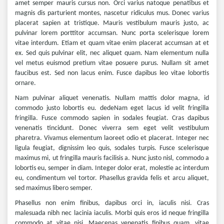
amet semper mauris cursus non. Orci varius natoque penatibus et
magnis dis parturient montes, nascetur ridiculus mus. Donec varius
placerat sapien at tristique. Mauris vestibulum mauris justo, ac
pulvinar lorem porttitor accumsan. Nunc porta scelerisque lorem
vitae interdum. Etiam et quam vitae enim placerat accumsan at et
ex. Sed quis pulvinar elit, nec aliquet quam. Nam elementum nulla
vel metus euismod pretium vitae posuere purus. Nullam sit amet
faucibus est. Sed non lacus enim. Fusce dapibus leo vitae lobortis
ornare.
Nam pulvinar aliquet venenatis. Nullam mattis dolor magna, id
commodo justo lobortis eu. dedeNam eget lacus id velit fringilla
fringilla. Fusce commodo sapien in sodales feugiat. Cras dapibus
venenatis tincidunt. Donec viverra sem eget velit vestibulum
pharetra. Vivamus elementum laoreet odio et placerat. Integer nec
ligula feugiat, dignissim leo quis, sodales turpis. Fusce scelerisque
maximus mi, ut fringilla mauris facilisis a. Nunc justo nisl, commodo a
lobortis eu, semper in diam. Integer dolor erat, molestie ac interdum
eu, condimentum vel tortor. Phasellus gravida felis et arcu aliquet,
sed maximus libero semper.
Phasellus non enim finibus, dapibus orci in, iaculis nisi. Cras
malesuada nibh nec lacinia iaculis. Morbi quis eros id neque fringilla
commodo at vitae nisi. Maecenas venenatis finibus quam, vitae